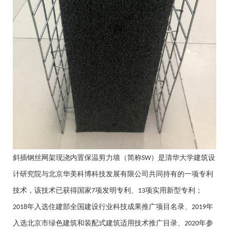
斜插钢丝网架现浇内置保温剪力墙（简称
）是清华大学建筑设
SW
计研究院与北京华美科博科技发展有限公司共同持有的一项专利
技术，该技术已获得国家
项发明专利、
项实用新型专利；
7
13
年入选住建部全国建设行业科技成果推广项目名录、
年
2018
2019
入选北京市绿色建筑和装配式建筑适用技术推广目录、
年参
2020