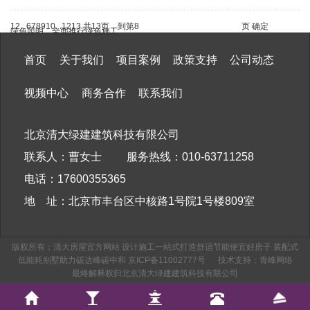
1
2
...
6
7
8
9
10
...
12
13
共13页，到第
页
确定
绿色照明，全面推行绿色施工
首页
关于我们
项目案例
政策支持
公司动态
视频中心
商务合作
联系我们
北京清大绿建建筑科技有限公司
联系人：曹女士 服务热线：010-63711258
电话：17600355365
地 址：北京市丰台区中核路1号院1号楼809室
版权所有：清大房屋官方网站 设计施工一站式打造舒适节能便宜好房子 装配式
低能耗别墅助力碳达峰碳中和
京ICP备11002777号
技术支持：
青峰网络
最终解释权归北京清大绿建建筑科技有限公司