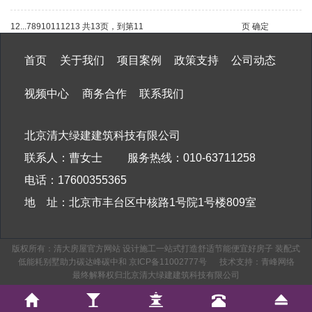
1
2
...
7
8
9
10
11
12
13
共13页，到第
页
确定
首页
关于我们
项目案例
政策支持
公司动态
视频中心
商务合作
联系我们
北京清大绿建建筑科技有限公司
联系人：曹女士 服务热线：010-63711258
电话：17600355365
地 址：北京市丰台区中核路1号院1号楼809室
版权所有：清大房屋官方网站 设计施工一站式打造舒适节能便宜好房子 装配式
低能耗别墅助力碳达峰碳中和
京ICP备11002777号
技术支持：
青峰网络
最终解释权归北京清大绿建建筑科技有限公司