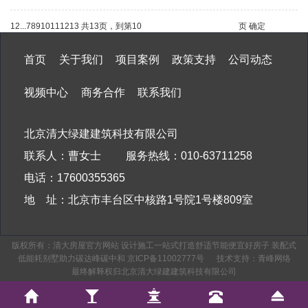
1
2
...
7
8
9
10
11
12
13
共13页，到第
页
确定
首页
关于我们
项目案例
政策支持
公司动态
视频中心
商务合作
联系我们
北京清大绿建建筑科技有限公司
联系人：曹女士 服务热线：010-63711258
电话：17600355365
地 址：北京市丰台区中核路1号院1号楼809室
版权所有：清大房屋官方网站 设计施工一站式打造舒适节能便宜好房子 装配式
低能耗别墅助力碳达峰碳中和
京ICP备11002777号
技术支持：
青峰网络
最终解释权归北京清大绿建建筑科技有限公司